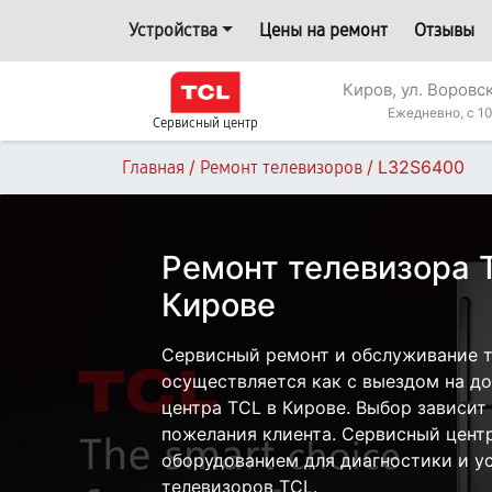
Устройства
Цены на ремонт
Отзывы
Киров, ул. Воровс
Ежедневно, с 10
Сервисный центр
/
/
L32S6400
Главная
Ремонт телевизоров
Ремонт телевизора 
Кирове
Сервисный ремонт и обслуживание 
осуществляется как с выездом на дом
центра TCL в Кирове. Выбор зависит
пожелания клиента. Сервисный цент
оборудованием для диагностики и у
телевизоров TCL.