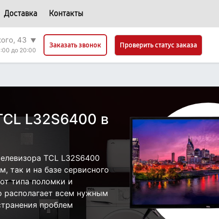
Доставка
Контакты
кого, 43
▼
Проверить статус заказа
Заказать звонок
:00 до 20:00
TCL L32S6400 в
телевизора TCL L32S6400
, так и на базе сервисного
 от типа поломки и
р располагает всем нужным
странения проблем