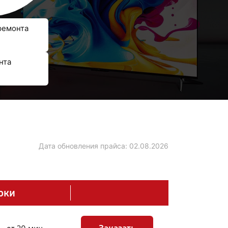
ремонта
нта
Дата обновления прайса:
02.08.2026
оки