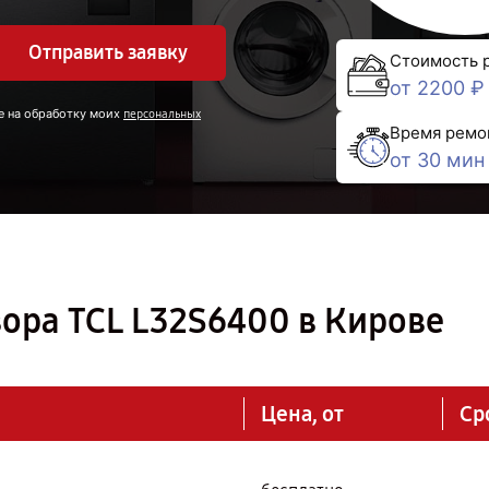
Отправить заявку
Стоимость 
от 2200 ₽
е на обработку моих
персональных
Время ремо
от 30 мин
ора TCL L32S6400 в Кирове
Цена, от
Ср