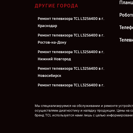
План
ДРУГИЕ ГОРОДА
Робот
Ремонт телевизора TCL L32S6400 в г.
Краснодар
Телеф
Ремонт телевизора TCL L32S6400 в г.
Телев
Ростов-на-Дону
Ремонт телевизора TCL L32S6400 в г.
Нижний Новгород
Ремонт телевизора TCL L32S6400 в г.
Новосибирск
Ремонт телевизора TCL L32S6400 в г.
Челябинск
Ремонт телевизора TCL L32S6400 в г.
Мы специализируемся на обслуживании и ремонте устройств
Екатеринбург
осуществляем диагностику и наладку продукции. Цены на с
бренд TCL используется нами лишь с целью информировани
Ремонт телевизора TCL L32S6400 в г.
Казань